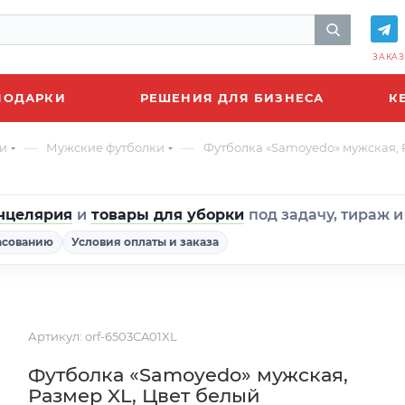
ЗАКАЗ
ПОДАРКИ
РЕШЕНИЯ ДЛЯ БИЗНЕСА
К
—
—
и
Мужские футболки
Футболка «Samoyedo» мужская, 
нцелярия
и
товары для уборки
под задачу, тираж 
асованию
Условия оплаты и заказа
Артикул:
orf-6503CA01XL
Футболка «Samoyedo» мужская,
Размер XL, Цвет белый