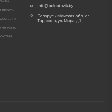
такты
info@beloptovik.by
я оплаты
Беларусь, Минская обл., аг.
 доставки
Тарасово, ул. Мира, д.1
 на товар
с-ответ