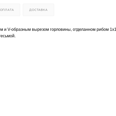
ОПЛАТА
ДОСТАВКА
ом и V-образным вырезом горловины, отделанном рибом 1х1
тесьмой.