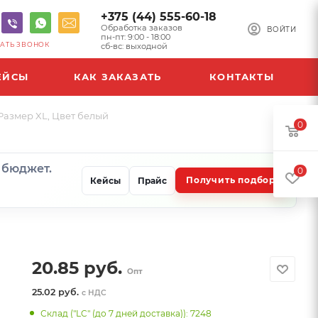
+375 (44) 555-60-18
Обработка заказов
ВОЙТИ
пн-пт: 9:00 - 18:00
АТЬ ЗВОНОК
сб-вс: выходной
ЕЙСЫ
КАК ЗАКАЗАТЬ
КОНТАКТЫ
Размер XL, Цвет белый
0
и бюджет.
0
Получить подбор
Кейсы
Прайс
20.85
руб.
Опт
25.02 руб.
с НДС
Склад ("LC" (до 7 дней доставка)): 7248