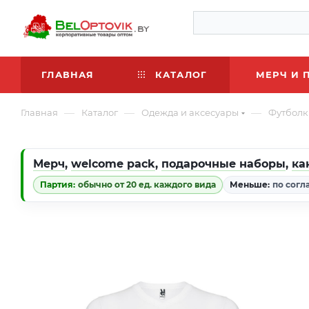
ГЛАВНАЯ
КАТАЛОГ
МЕРЧ И 
—
—
—
Главная
Каталог
Одежда и аксесуары
Футболк
Мерч
,
welcome pack
,
подарочные наборы
,
ка
Партия:
обычно от 20 ед. каждого вида
Меньше:
по согл