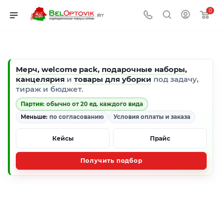
0
Мерч
,
welcome pack
,
подарочные наборы
,
канцелярия
и
товары для уборки
под задачу,
тираж и бюджет.
Партия:
обычно от 20 ед. каждого вида
Меньше:
по согласованию
Условия оплаты и заказа
Кейсы
Прайс
Получить подбор