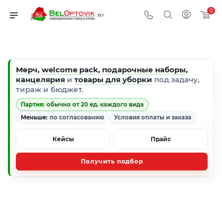
0
Мерч
,
welcome pack
,
подарочные наборы
,
канцелярия
и
товары для уборки
под задачу,
тираж и бюджет.
Партия:
обычно от 20 ед. каждого вида
Меньше:
по согласованию
Условия оплаты и заказа
Кейсы
Прайс
Получить подбор