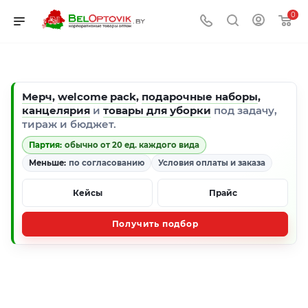
0
Мерч
,
welcome pack
,
подарочные наборы
,
канцелярия
и
товары для уборки
под задачу,
тираж и бюджет.
Партия:
обычно от 20 ед. каждого вида
Меньше:
по согласованию
Условия оплаты и заказа
Кейсы
Прайс
Получить подбор