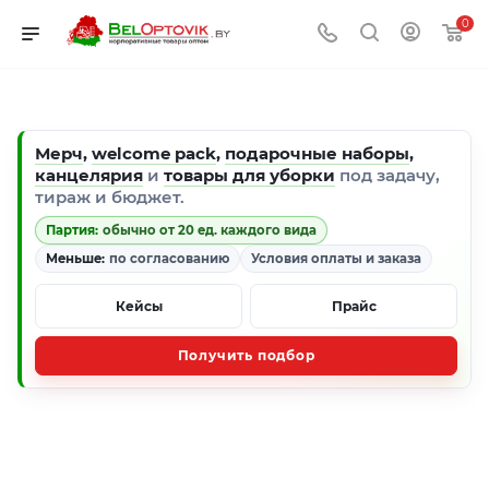
0
Мерч
,
welcome pack
,
подарочные наборы
,
канцелярия
и
товары для уборки
под задачу,
тираж и бюджет.
Партия:
обычно от 20 ед. каждого вида
Меньше:
по согласованию
Условия оплаты и заказа
Кейсы
Прайс
Получить подбор