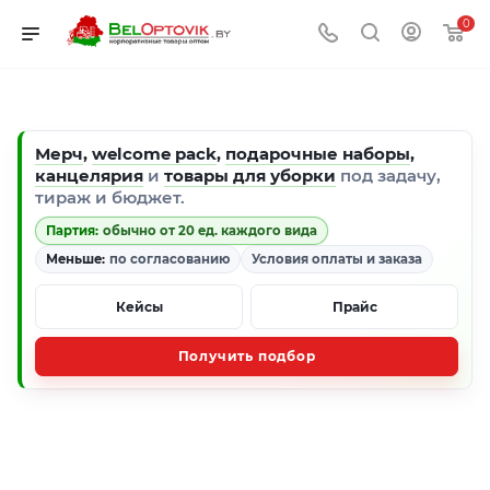
0
Мерч
,
welcome pack
,
подарочные наборы
,
канцелярия
и
товары для уборки
под задачу,
тираж и бюджет.
Партия:
обычно от 20 ед. каждого вида
Меньше:
по согласованию
Условия оплаты и заказа
Кейсы
Прайс
Получить подбор