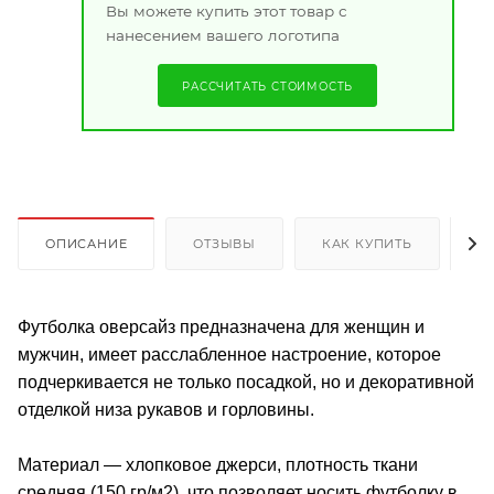
Вы можете купить этот товар с
нанесением вашего логотипа
РАССЧИТАТЬ СТОИМОСТЬ
ОПИСАНИЕ
ОТЗЫВЫ
КАК КУПИТЬ
О
Футболка оверсайз предназначена для женщин и
мужчин, имеет расслабленное настроение, которое
подчеркивается не только посадкой, но и декоративной
отделкой низа рукавов и горловины.
Материал — хлопковое джерси, плотность ткани
средняя (150 гр/м2), что позволяет носить футболку в