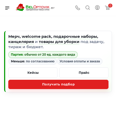
0
Мерч
,
welcome pack
,
подарочные наборы
,
канцелярия
и
товары для уборки
под задачу,
тираж и бюджет.
Партия:
обычно от 20 ед. каждого вида
Меньше:
по согласованию
Условия оплаты и заказа
Кейсы
Прайс
Получить подбор