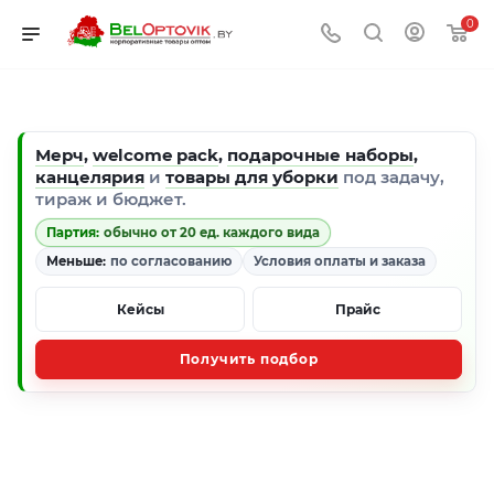
0
Мерч
,
welcome pack
,
подарочные наборы
,
канцелярия
и
товары для уборки
под задачу,
тираж и бюджет.
Партия:
обычно от 20 ед. каждого вида
Меньше:
по согласованию
Условия оплаты и заказа
Кейсы
Прайс
Получить подбор