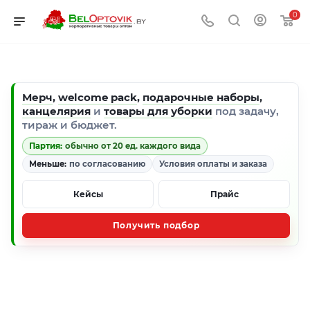
0
Мерч
,
welcome pack
,
подарочные наборы
,
канцелярия
и
товары для уборки
под задачу,
тираж и бюджет.
Партия:
обычно от 20 ед. каждого вида
Меньше:
по согласованию
Условия оплаты и заказа
Кейсы
Прайс
Получить подбор