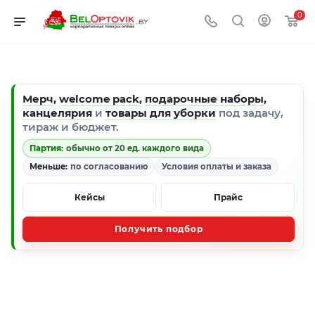
0
Мерч
,
welcome pack
,
подарочные наборы
,
канцелярия
и
товары для уборки
под задачу,
тираж и бюджет.
Партия:
обычно от 20 ед. каждого вида
Меньше:
по согласованию
Условия оплаты и заказа
Кейсы
Прайс
Получить подбор