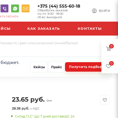
+375 (44) 555-60-18
Обработка заказов
ВОЙТИ
пн-пт: 9:00 - 18:00
АТЬ ЗВОНОК
сб-вс: выходной
ЕЙСЫ
КАК ЗАКАЗАТЬ
КОНТАКТЫ
 Размер M, Цвет классический синий/белый
0
и бюджет.
0
Получить подбор
Кейсы
Прайс
23.65
руб.
Опт
28.38 руб.
с НДС
Склад ("LC" (до 7 дней доставка)): 24