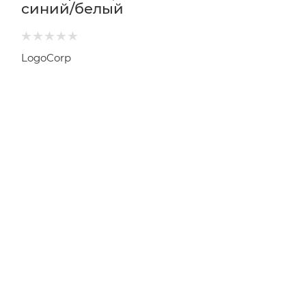
синий/белый
LogoCorp