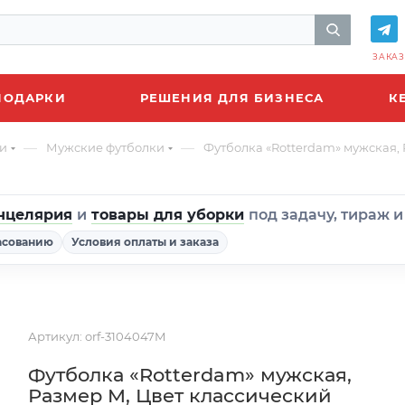
ЗАКАЗ
ПОДАРКИ
РЕШЕНИЯ ДЛЯ БИЗНЕСА
К
—
—
и
Мужские футболки
Футболка «Rotterdam» мужская,
нцелярия
и
товары для уборки
под задачу, тираж 
асованию
Условия оплаты и заказа
Артикул:
orf-3104047M
Футболка «Rotterdam» мужская,
Размер M, Цвет классический