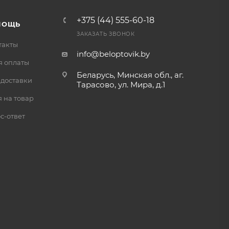
+375 (44) 555-60-18
МОЩЬ
ЗАКАЗАТЬ ЗВОНОК
такты
info@beloptovik.by
я оплаты
Беларусь, Минская обл., аг.
 доставки
Тарасово, ул. Мира, д.1
 на товар
с-ответ