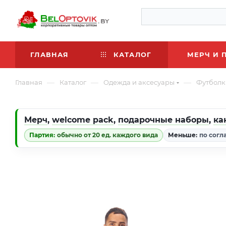
ГЛАВНАЯ
КАТАЛОГ
МЕРЧ И 
—
—
—
Главная
Каталог
Одежда и аксесуары
Футболк
Мерч
,
welcome pack
,
подарочные наборы
,
ка
Партия:
обычно от 20 ед. каждого вида
Меньше:
по согл