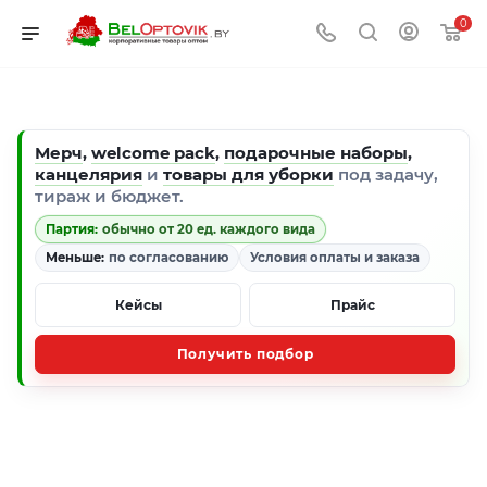
0
Мерч
,
welcome pack
,
подарочные наборы
,
канцелярия
и
товары для уборки
под задачу,
тираж и бюджет.
Партия:
обычно от 20 ед. каждого вида
Меньше:
по согласованию
Условия оплаты и заказа
Кейсы
Прайс
Получить подбор