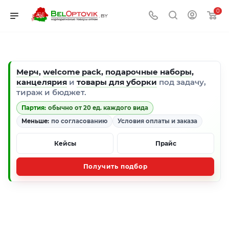
0
Мерч
,
welcome pack
,
подарочные наборы
,
канцелярия
и
товары для уборки
под задачу,
тираж и бюджет.
Партия:
обычно от 20 ед. каждого вида
Меньше:
по согласованию
Условия оплаты и заказа
Кейсы
Прайс
Получить подбор