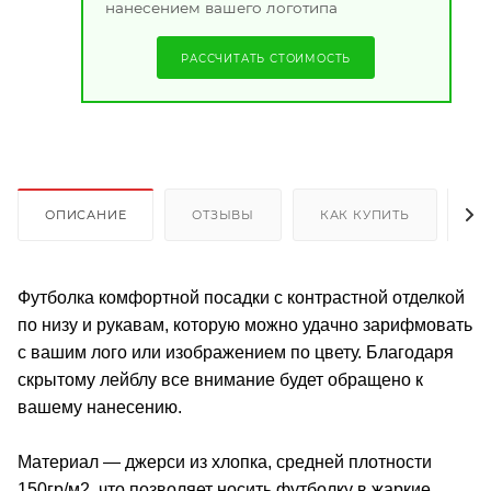
нанесением вашего логотипа
РАССЧИТАТЬ СТОИМОСТЬ
ОПИСАНИЕ
ОТЗЫВЫ
КАК КУПИТЬ
О
Футболка комфортной посадки с контрастной отделкой
по низу и рукавам, которую можно удачно зарифмовать
с вашим лого или изображением по цвету. Благодаря
скрытому лейблу все внимание будет обращено к
вашему нанесению.
Материал — джерси из хлопка, средней плотности
150гр/м2, что позволяет носить футболку в жаркие