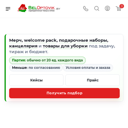
0
Мерч
,
welcome pack
,
подарочные наборы
,
канцелярия
и
товары для уборки
под задачу,
тираж и бюджет.
Партия:
обычно от 20 ед. каждого вида
Меньше:
по согласованию
Условия оплаты и заказа
Кейсы
Прайс
Получить подбор