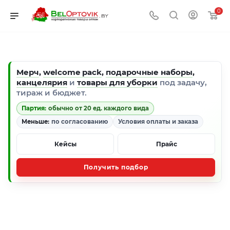
0
Мерч
,
welcome pack
,
подарочные наборы
,
канцелярия
и
товары для уборки
под задачу,
тираж и бюджет.
Партия:
обычно от 20 ед. каждого вида
Меньше:
по согласованию
Условия оплаты и заказа
Кейсы
Прайс
Получить подбор