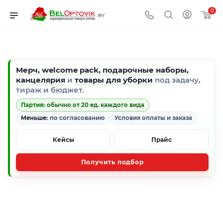
0
Мерч
,
welcome pack
,
подарочные наборы
,
канцелярия
и
товары для уборки
под задачу,
тираж и бюджет.
Партия:
обычно от 20 ед. каждого вида
Меньше:
по согласованию
Условия оплаты и заказа
Кейсы
Прайс
Получить подбор