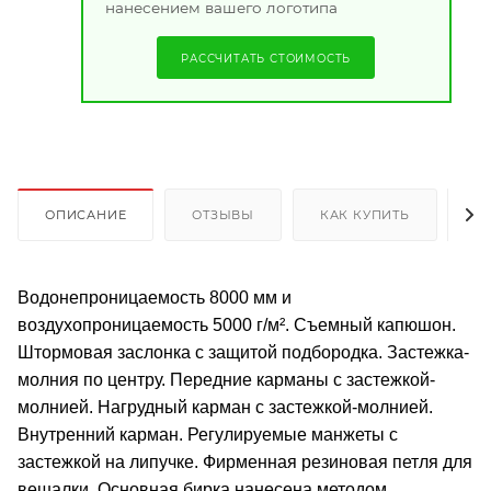
нанесением вашего логотипа
РАССЧИТАТЬ СТОИМОСТЬ
ОПИСАНИЕ
ОТЗЫВЫ
КАК КУПИТЬ
О
Водонепроницаемость 8000 мм и
воздухопроницаемость 5000 г/м². Съемный капюшон.
Штормовая заслонка с защитой подбородка. Застежка-
молния по центру. Передние карманы с застежкой-
молнией. Нагрудный карман с застежкой-молнией.
Внутренний карман. Регулируемые манжеты с
застежкой на липучке. Фирменная резиновая петля для
вешалки. Основная бирка нанесена методом