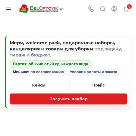
0
Мерч
,
welcome pack
,
подарочные наборы
,
канцелярия
и
товары для уборки
под задачу,
тираж и бюджет.
Партия:
обычно от 20 ед. каждого вида
Меньше:
по согласованию
Условия оплаты и заказа
Кейсы
Прайс
Получить подбор