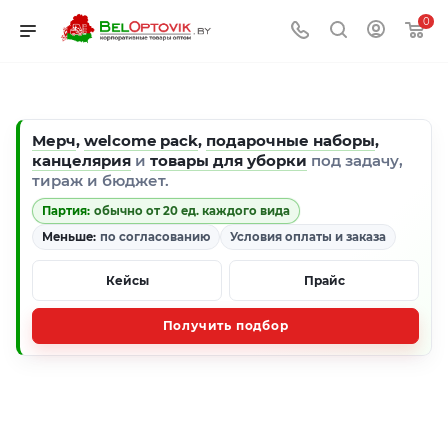
0
Мерч
,
welcome pack
,
подарочные наборы
,
канцелярия
и
товары для уборки
под задачу,
тираж и бюджет.
Партия:
обычно от 20 ед. каждого вида
Меньше:
по согласованию
Условия оплаты и заказа
Кейсы
Прайс
Получить подбор