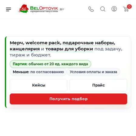
0
Мерч
,
welcome pack
,
подарочные наборы
,
канцелярия
и
товары для уборки
под задачу,
тираж и бюджет.
Партия:
обычно от 20 ед. каждого вида
Меньше:
по согласованию
Условия оплаты и заказа
Кейсы
Прайс
Получить подбор