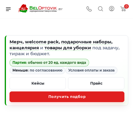
0
Мерч
,
welcome pack
,
подарочные наборы
,
канцелярия
и
товары для уборки
под задачу,
тираж и бюджет.
Партия:
обычно от 20 ед. каждого вида
Меньше:
по согласованию
Условия оплаты и заказа
Кейсы
Прайс
Получить подбор