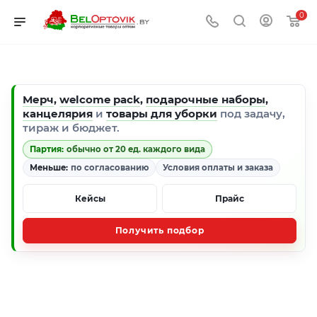
0
Мерч
,
welcome pack
,
подарочные наборы
,
канцелярия
и
товары для уборки
под задачу,
тираж и бюджет.
Партия:
обычно от 20 ед. каждого вида
Меньше:
по согласованию
Условия оплаты и заказа
Кейсы
Прайс
Получить подбор