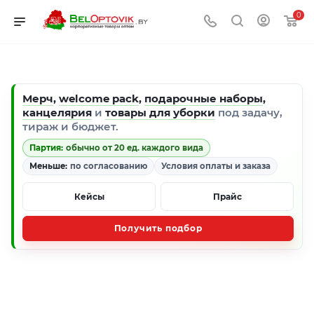
0
Мерч
,
welcome pack
,
подарочные наборы
,
канцелярия
и
товары для уборки
под задачу,
тираж и бюджет.
Партия:
обычно от 20 ед. каждого вида
Меньше:
по согласованию
Условия оплаты и заказа
Кейсы
Прайс
Получить подбор