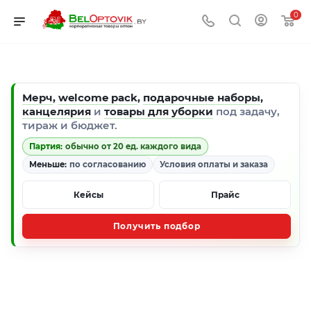
0
Мерч
,
welcome pack
,
подарочные наборы
,
канцелярия
и
товары для уборки
под задачу,
тираж и бюджет.
Партия:
обычно от 20 ед. каждого вида
Меньше:
по согласованию
Условия оплаты и заказа
Кейсы
Прайс
Получить подбор