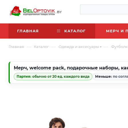
ГЛАВНАЯ
КАТАЛОГ
МЕРЧ И 
—
—
—
Главная
Каталог
Одежда и аксесуары
Футболк
Мерч
,
welcome pack
,
подарочные наборы
,
ка
Партия:
обычно от 20 ед. каждого вида
Меньше:
по согл