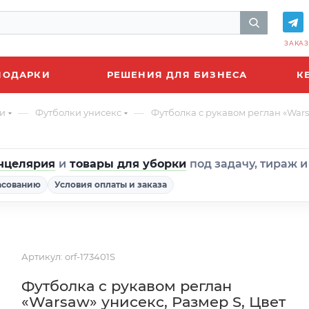
ЗАКАЗ
ПОДАРКИ
РЕШЕНИЯ ДЛЯ БИЗНЕСА
К
—
—
и
Футболки унисекс
Футболка c рукавом реглан «Wars
нцелярия
и
товары для уборки
под задачу, тираж 
асованию
Условия оплаты и заказа
Артикул:
orf-173401S
Футболка c рукавом реглан
«Warsaw» унисекс, Размер S, Цвет