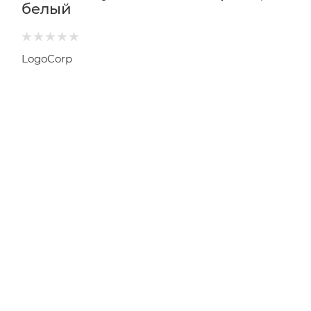
белый
LogoCorp