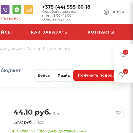
+375 (44) 555-60-18
Обработка заказов
ВОЙТИ
пн-пт: 9:00 - 18:00
АТЬ ЗВОНОК
сб-вс: выходной
ЕЙСЫ
КАК ЗАКАЗАТЬ
КОНТАКТЫ
aw» унисекс, Размер S, Цвет белый
0
и бюджет.
0
Получить подбор
Кейсы
Прайс
44.10
руб.
Опт
52.92 руб.
с НДС
Склад ("LC" (до 7 дней доставка)): 643