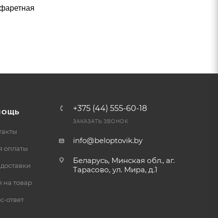
афаретная
+375 (44) 555-60-18
МОЩЬ
ЗАКАЗАТЬ ЗВОНОК
такты
info@beloptovik.by
я оплаты
Беларусь, Минская обл., аг.
 доставки
Тарасово, ул. Мира, д.1
 на товар
с-ответ