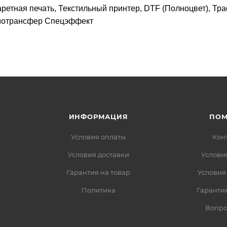
ретная печать, Текстильный принтер, DTF (Полноцвет), Тр
рмотрансфер Спецэффект
ИНФОРМАЦИЯ
ПО
Условия оплаты
Кон
Условия доставки
Услови
Гарантия на товар
Условия
Политика
Гарантия
Вопро