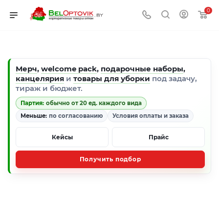
0
Мерч
,
welcome pack
,
подарочные наборы
,
канцелярия
и
товары для уборки
под задачу,
тираж и бюджет.
Партия:
обычно от 20 ед. каждого вида
Меньше:
по согласованию
Условия оплаты и заказа
Кейсы
Прайс
Получить подбор