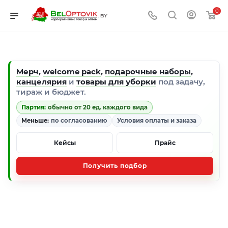
0
Мерч
,
welcome pack
,
подарочные наборы
,
канцелярия
и
товары для уборки
под задачу,
тираж и бюджет.
Партия:
обычно от 20 ед. каждого вида
Меньше:
по согласованию
Условия оплаты и заказа
Кейсы
Прайс
Получить подбор