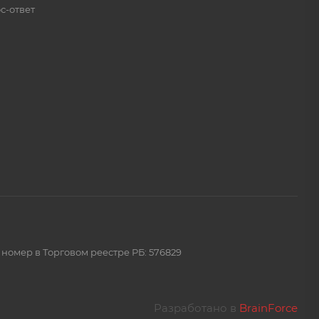
с-ответ
 номер в Торговом реестре РБ: 576829
Разработано в
BrainForce