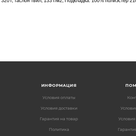
20Т, таслон твил, 133 г/м2, Подкладка: 100% полиэстер 21
ИНФОРМАЦИЯ
ПО
Условия оплаты
Кон
Условия доставки
Услови
Гарантия на товар
Условия
Политика
Гарантия