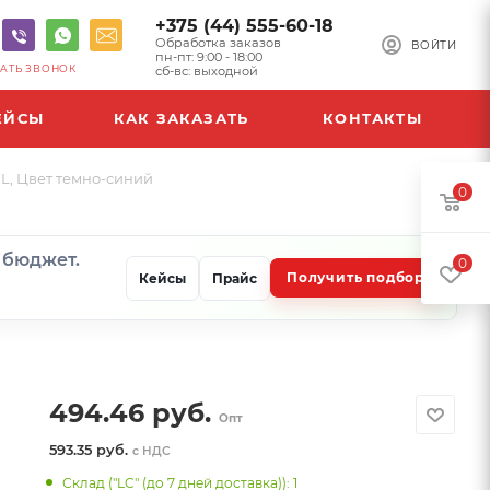
+375 (44) 555-60-18
Обработка заказов
ВОЙТИ
пн-пт: 9:00 - 18:00
АТЬ ЗВОНОК
сб-вс: выходной
ЕЙСЫ
КАК ЗАКАЗАТЬ
КОНТАКТЫ
 L, Цвет темно-синий
0
и бюджет.
0
Получить подбор
Кейсы
Прайс
494.46
руб.
Опт
593.35 руб.
с НДС
Склад ("LC" (до 7 дней доставка)): 1