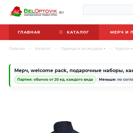
ГЛАВНАЯ
КАТАЛОГ
МЕРЧ И 
—
—
—
Главная
Каталог
Одежда и аксесуары
Куртки
Мерч
,
welcome pack
,
подарочные наборы
,
ка
Партия:
обычно от 20 ед. каждого вида
Меньше:
по согл