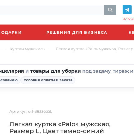
ЗАКАЗ
ПОДАРКИ
РЕШЕНИЯ ДЛЯ БИЗНЕСА
К
—
—
Куртки мужские
Легкая куртка «Palo» мужская, Размер
нцелярия
и
товары для уборки
под задачу, тираж 
асованию
Условия оплаты и заказа
Артикул:
orf-3833655L
Легкая куртка «Palo» мужская,
Размер L, Цвет темно-синий