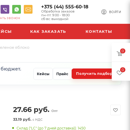
+375 (44) 555-60-18
Обработка заказов
ВОЙТИ
пн-пт: 9:00 - 18:00
АТЬ ЗВОНОК
сб-вс: выходной
ЕЙСЫ
КАК ЗАКАЗАТЬ
КОНТАКТЫ
зеленое яблоко
0
и бюджет.
0
Получить подбор
Кейсы
Прайс
27.66
руб.
Опт
33.19 руб.
с НДС
Склад ("LC" (до 7 дней доставка)): 1450