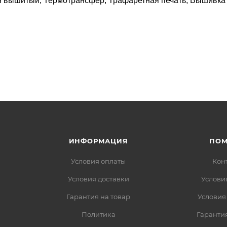
н вышитый, Термотрансфер, Трафаретная печать, Вышивка
ИНФОРМАЦИЯ
ПО
Условия оплаты
Кон
Условия доставки
Услови
Гарантия на товар
Условия
Политика
Гарантия