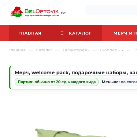
ГЛАВНАЯ
КАТАЛОГ
МЕРЧ И 
—
—
—
—
Главная
Каталог
Галантерея
Шопперы
С
Мерч
,
welcome pack
,
подарочные наборы
,
ка
Партия:
обычно от 20 ед. каждого вида
Меньше:
по согл