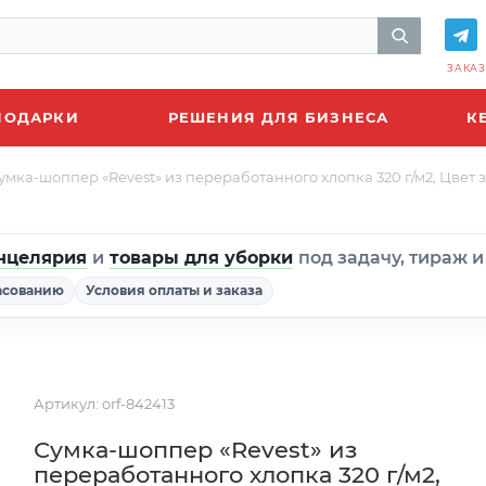
ЗАКАЗ
ПОДАРКИ
РЕШЕНИЯ ДЛЯ БИЗНЕСА
К
умка-шоппер «Revest» из переработанного хлопка 320 г/м2, Цвет 
нцелярия
и
товары для уборки
под задачу, тираж 
асованию
Условия оплаты и заказа
Артикул:
orf-842413
Сумка-шоппер «Revest» из
переработанного хлопка 320 г/м2,