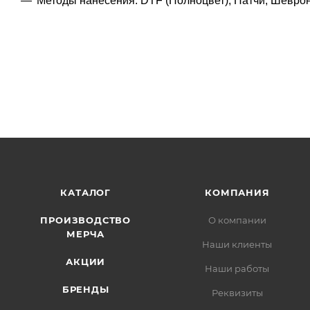
Методы нанесения: DTF (Полноцвет), Патчи, Шевро
КАТАЛОГ
КОМПАНИЯ
ПРОИЗВОДСТВО
О компании
МЕРЧА
Наши клиенты
АКЦИИ
Наши работы
БРЕНДЫ
Реквизиты