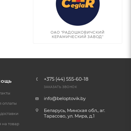
ОАО "РАДОШКОВИЧСКИЙ
КЕРАМИЧЕСКИЙ ЗАВОД"
+375 (44) 555-60-18
МОЩЬ
ЗАКАЗАТЬ ЗВОНОК
такты
info@beloptovik.by
я оплаты
Беларусь, Минская обл., аг.
 доставки
Тарасово, ул. Мира, д.1
 на товар