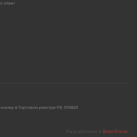
с-ответ
 номер в Торговом реестре РБ: 576829
Разработано в
BrainForce