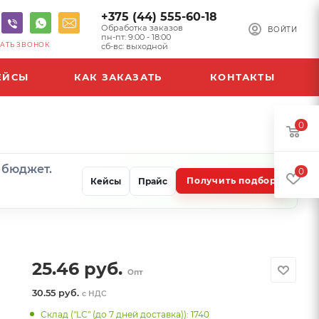
+375 (44) 555-60-18
Обработка заказов
ВОЙТИ
пн-пт: 9:00 - 18:00
АТЬ ЗВОНОК
сб-вс: выходной
ЕЙСЫ
КАК ЗАКАЗАТЬ
КОНТАКТЫ
0
и бюджет.
0
Получить подбор
Кейсы
Прайс
25.46
руб.
Опт
30.55 руб.
с НДС
Склад ("LC" (до 7 дней доставка)): 1740