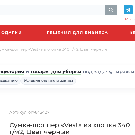
ЗАКАЗ
ПОДАРКИ
РЕШЕНИЯ ДЛЯ БИЗНЕСА
К
умка-шоппер «Vest» из хлопка 340 г/м2, Цвет черный
нцелярия
и
товары для уборки
под задачу, тираж 
асованию
Условия оплаты и заказа
Артикул:
orf-842427
Сумка-шоппер «Vest» из хлопка 340
г/м2, Цвет черный