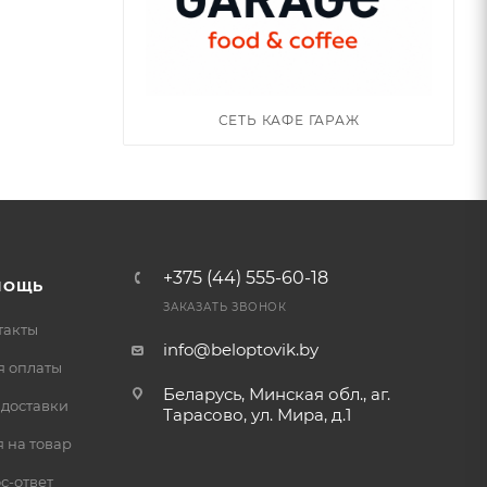
СЕТЬ КАФЕ ГАРАЖ
+375 (44) 555-60-18
МОЩЬ
ЗАКАЗАТЬ ЗВОНОК
такты
info@beloptovik.by
я оплаты
Беларусь, Минская обл., аг.
 доставки
Тарасово, ул. Мира, д.1
 на товар
с-ответ