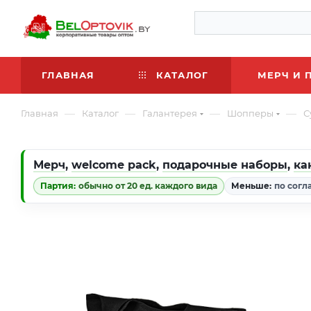
ГЛАВНАЯ
КАТАЛОГ
МЕРЧ И 
—
—
—
—
Главная
Каталог
Галантерея
Шопперы
С
Мерч
,
welcome pack
,
подарочные наборы
,
ка
Партия:
обычно от 20 ед. каждого вида
Меньше:
по согл