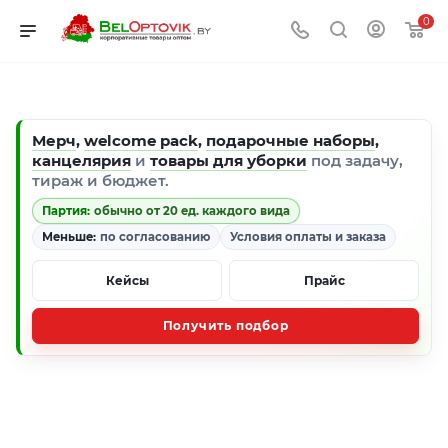
0
Мерч
,
welcome pack
,
подарочные наборы
,
канцелярия
и
товары для уборки
под задачу,
тираж и бюджет.
Партия:
обычно от 20 ед. каждого вида
Меньше:
по согласованию
Условия оплаты и заказа
Кейсы
Прайс
Получить подбор