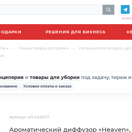
ЗАКАЗ
ПОДАРКИ
РЕШЕНИЯ ДЛЯ БИЗНЕСА
К
—
—
еты
Умные товары для дома
Увлажнители воздуха, а
ый
нцелярия
и
товары для уборки
под задачу, тираж 
асованию
Условия оплаты и заказа
Артикул:
orf-445007
Ароматический диффузор «Heaven»,