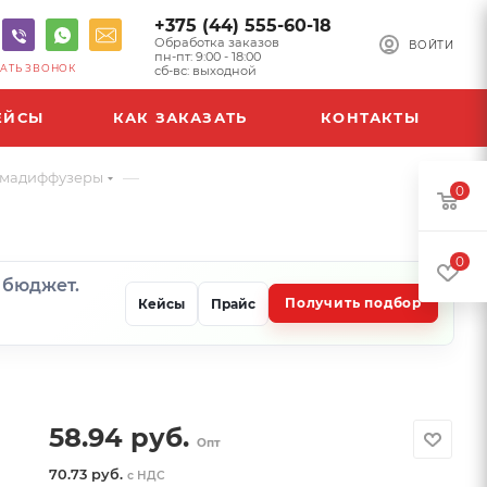
+375 (44) 555-60-18
Обработка заказов
ВОЙТИ
пн-пт: 9:00 - 18:00
АТЬ ЗВОНОК
сб-вс: выходной
ЕЙСЫ
КАК ЗАКАЗАТЬ
КОНТАКТЫ
—
ромадиффузеры
0
0
и бюджет.
Получить подбор
Кейсы
Прайс
58.94
руб.
Опт
70.73 руб.
с НДС