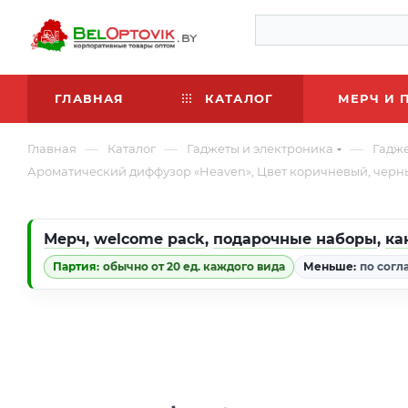
ГЛАВНАЯ
КАТАЛОГ
МЕРЧ И 
—
—
—
Главная
Каталог
Гаджеты и электроника
Гадж
Ароматический диффузор «Heaven», Цвет коричневый, черн
Мерч
,
welcome pack
,
подарочные наборы
,
ка
Партия:
обычно от 20 ед. каждого вида
Меньше:
по согл