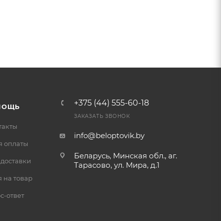
+375 (44) 555-60-18
МОЩЬ
ЗАКАЗАТЬ ЗВОНОК
такты
info@beloptovik.by
я оплаты
Беларусь, Минская обл., аг.
 доставки
Тарасово, ул. Мира, д.1
 на товар
с-ответ