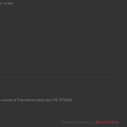
с-ответ
 номер в Торговом реестре РБ: 576829
Разработано в
BrainForce