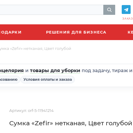
ЗАКАЗ
ПОДАРКИ
РЕШЕНИЯ ДЛЯ БИЗНЕСА
К
умка «Zefir» нетканая, Цвет голубой
нцелярия
и
товары для уборки
под задачу, тираж 
асованию
Условия оплаты и заказа
Артикул:
orf-5-11941214
Сумка «Zefir» нетканая, Цвет голубой