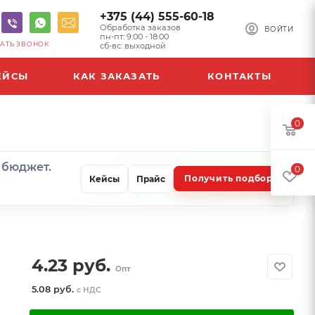
+375 (44) 555-60-18
Обработка заказов
ВОЙТИ
пн-пт: 9:00 - 18:00
АТЬ ЗВОНОК
сб-вс: выходной
ЕЙСЫ
КАК ЗАКАЗАТЬ
КОНТАКТЫ
0
и бюджет.
0
Получить подбор
Кейсы
Прайс
4.23
руб.
Опт
5.08 руб.
с НДС