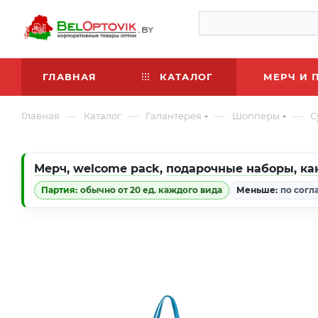
ГЛАВНАЯ
КАТАЛОГ
МЕРЧ И 
—
—
—
—
Главная
Каталог
Галантерея
Шопперы
С
Мерч
,
welcome pack
,
подарочные наборы
,
ка
Партия:
обычно от 20 ед. каждого вида
Меньше:
по согл