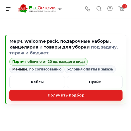
0
Мерч
,
welcome pack
,
подарочные наборы
,
канцелярия
и
товары для уборки
под задачу,
тираж и бюджет.
Партия:
обычно от 20 ед. каждого вида
Меньше:
по согласованию
Условия оплаты и заказа
Кейсы
Прайс
Получить подбор