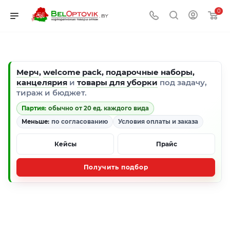
0
Мерч
,
welcome pack
,
подарочные наборы
,
канцелярия
и
товары для уборки
под задачу,
тираж и бюджет.
Партия:
обычно от 20 ед. каждого вида
Меньше:
по согласованию
Условия оплаты и заказа
Кейсы
Прайс
Получить подбор