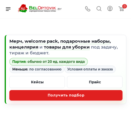
0
Мерч
,
welcome pack
,
подарочные наборы
,
канцелярия
и
товары для уборки
под задачу,
тираж и бюджет.
Партия:
обычно от 20 ед. каждого вида
Меньше:
по согласованию
Условия оплаты и заказа
Кейсы
Прайс
Получить подбор