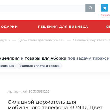
ЗАКАЗ
ПОДАРКИ
РЕШЕНИЯ ДЛЯ БИЗНЕСА
К
—
—
уары
Держатели для телефонов
Складной держатель 
нцелярия
и
товары для уборки
под задачу, тираж 
асованию
Условия оплаты и заказа
Артикул:
orf-SO3056S1226
Складной держатель для
мобильного телефона KUNIR, Цвет