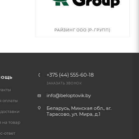
РАЙЗИНГ ООО (Р-ГРУПП)
+375 (44) 555-60-18
МОЩЬ
ЗАКАЗАТЬ ЗВОНОК
такты
info@beloptovik.by
я оплаты
Беларусь, Минская обл., аг.
 доставки
Тарасово, ул. Мира, д.1
 на товар
с-ответ