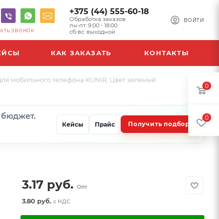
+375 (44) 555-60-18
Обработка заказов
ВОЙТИ
пн-пт: 9:00 - 18:00
АТЬ ЗВОНОК
сб-вс: выходной
ЕЙСЫ
КАК ЗАКАЗАТЬ
КОНТАКТЫ
для мобильного телефона KUNIR, Цвет зеленый
0
и бюджет.
0
Получить подбор
Кейсы
Прайс
3.17
руб.
Опт
3.80 руб.
с НДС