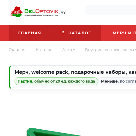
ГЛАВНАЯ
КАТАЛОГ
МЕРЧ И 
—
—
—
Главная
Каталог
Авто
Внутрисалонные аксесс
Мерч
,
welcome pack
,
подарочные наборы
,
ка
Партия:
обычно от 20 ед. каждого вида
Меньше:
по согл