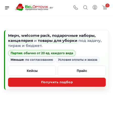
0
Мерч
,
welcome pack
,
подарочные наборы
,
канцелярия
и
товары для уборки
под задачу,
тираж и бюджет.
Партия:
обычно от 20 ед. каждого вида
Меньше:
по согласованию
Условия оплаты и заказа
Кейсы
Прайс
Получить подбор