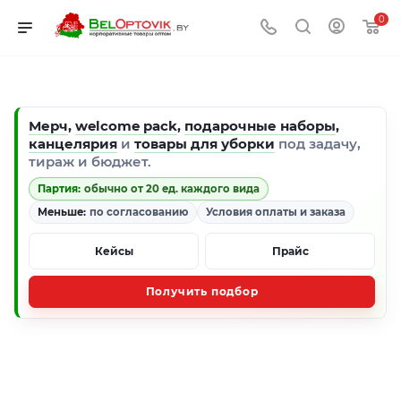
0
Мерч
,
welcome pack
,
подарочные наборы
,
канцелярия
и
товары для уборки
под задачу,
тираж и бюджет.
Партия:
обычно от 20 ед. каждого вида
Меньше:
по согласованию
Условия оплаты и заказа
Кейсы
Прайс
Получить подбор