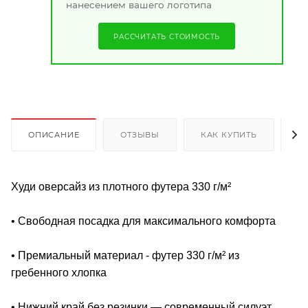
нанесением вашего логотипа
РАССЧИТАТЬ СТОИМОСТЬ
ОПИСАНИЕ
ОТЗЫВЫ
КАК КУПИТЬ
О
Худи оверсайз из плотного футера 330 г/м²
• Свободная посадка для максимального комфорта
• Премиальный материал - футер 330 г/м² из
гребенного хлопка
• Нижний край без резинки ― современный силуэт