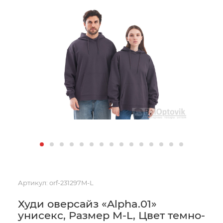
Артикул:
orf-231297M-L
Худи оверсайз «Alpha.01»
унисекс, Размер M-L, Цвет темно-