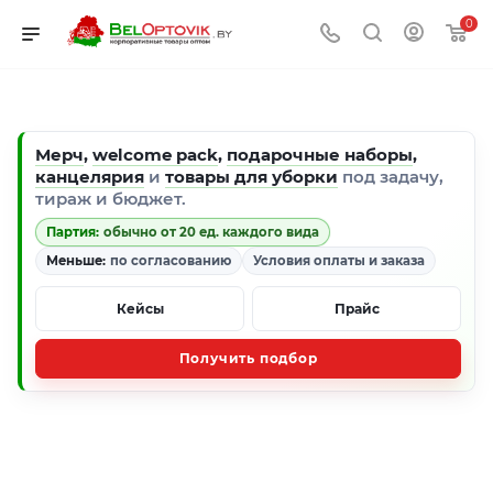
0
Мерч
,
welcome pack
,
подарочные наборы
,
канцелярия
и
товары для уборки
под задачу,
тираж и бюджет.
Партия:
обычно от 20 ед. каждого вида
Меньше:
по согласованию
Условия оплаты и заказа
Кейсы
Прайс
Получить подбор