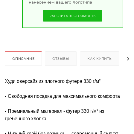
нанесением вашего логотипа
РАССЧИТАТЬ СТОИМОСТЬ
ОПИСАНИЕ
ОТЗЫВЫ
КАК КУПИТЬ
О
Худи оверсайз из плотного футера 330 г/м²
• Свободная посадка для максимального комфорта
• Премиальный материал - футер 330 г/м² из
гребенного хлопка
• Нижний край без резинки ― современный силуэт