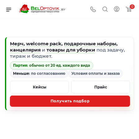
0
Мерч
,
welcome pack
,
подарочные наборы
,
канцелярия
и
товары для уборки
под задачу,
тираж и бюджет.
Партия:
обычно от 20 ед. каждого вида
Меньше:
по согласованию
Условия оплаты и заказа
Кейсы
Прайс
Получить подбор