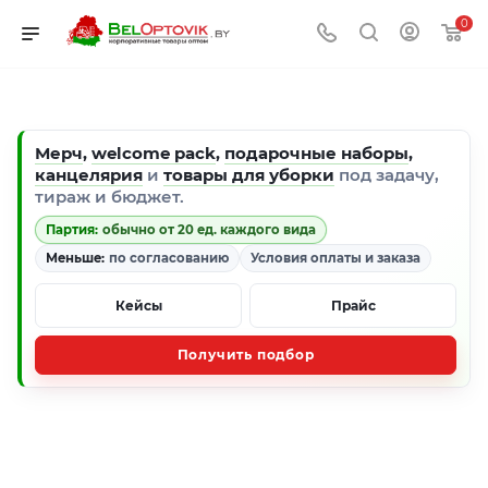
0
Мерч
,
welcome pack
,
подарочные наборы
,
канцелярия
и
товары для уборки
под задачу,
тираж и бюджет.
Партия:
обычно от 20 ед. каждого вида
Меньше:
по согласованию
Условия оплаты и заказа
Кейсы
Прайс
Получить подбор