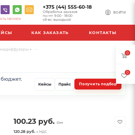
+375 (44) 555-60-18
Обработка заказов
ВОЙТИ
пн-пт: 9:00 - 18:00
АТЬ ЗВОНОК
сб-вс: выходной
ЕЙСЫ
КАК ЗАКАЗАТЬ
КОНТАКТЫ
—
ромадиффузеры
0
0
и бюджет.
Получить подбор
Кейсы
Прайс
100.23
руб.
Опт
120.28 руб.
с НДС