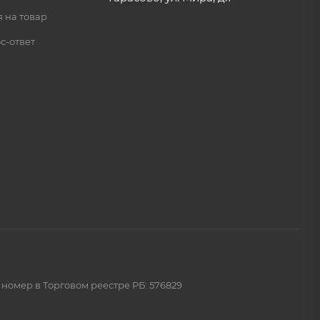
 на товар
с-ответ
 номер в Торговом реестре РБ: 576829