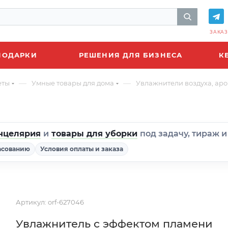
ЗАКАЗ
ПОДАРКИ
РЕШЕНИЯ ДЛЯ БИЗНЕСА
К
—
—
еты
Умные товары для дома
Увлажнители воздуха, а
нцелярия
и
товары для уборки
под задачу, тираж 
асованию
Условия оплаты и заказа
Артикул:
orf-627046
Увлажнитель с эффектом пламени