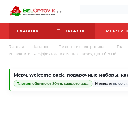
ГЛАВНАЯ
КАТАЛОГ
МЕРЧ И 
—
—
—
Главная
Каталог
Гаджеты и электроника
Гадж
Увлажнитель с эффектом пламени «Flame», Цвет белый
Мерч
,
welcome pack
,
подарочные наборы
,
ка
Партия:
обычно от 20 ед. каждого вида
Меньше:
по согл