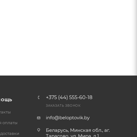
+375 (44) 555-60-18
МОЩЬ
ЗАКАЗАТЬ ЗВОНОК
такты
info@beloptovik.by
я оплаты
Беларусь, Минская обл., аг.
 доставки
Тарасово, ул. Мира, д.1