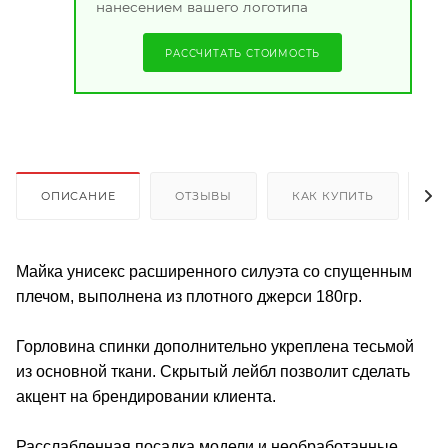
нанесением вашего логотипа
РАССЧИТАТЬ СТОИМОСТЬ
ОПИСАНИЕ
ОТЗЫВЫ
КАК КУПИТЬ
О
Майка унисекс расширенного силуэта со спущенным
плечом, выполнена из плотного джерси 180гр.
Горловина спинки дополнительно укреплена тесьмой
из основной ткани. Скрытый лейбл позволит сделать
акцент на брендировании клиента.
Расслабленная посадка модели и необработанные