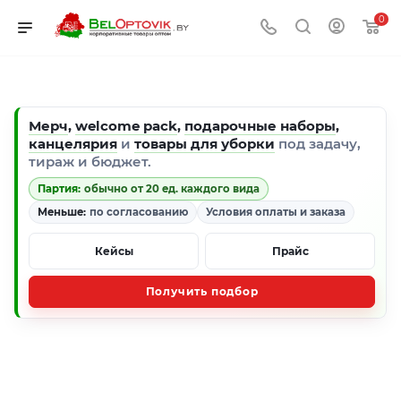
0
Мерч
,
welcome pack
,
подарочные наборы
,
канцелярия
и
товары для уборки
под задачу,
тираж и бюджет.
Партия:
обычно от 20 ед. каждого вида
Меньше:
по согласованию
Условия оплаты и заказа
Кейсы
Прайс
Получить подбор