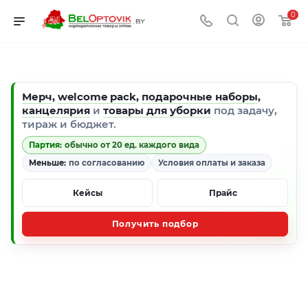
0
Мерч
,
welcome pack
,
подарочные наборы
,
канцелярия
и
товары для уборки
под задачу,
тираж и бюджет.
Партия:
обычно от 20 ед. каждого вида
Меньше:
по согласованию
Условия оплаты и заказа
Кейсы
Прайс
Получить подбор