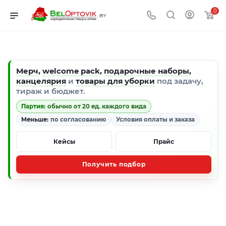
0
Мерч
,
welcome pack
,
подарочные наборы
,
канцелярия
и
товары для уборки
под задачу,
тираж и бюджет.
Партия:
обычно от 20 ед. каждого вида
Меньше:
по согласованию
Условия оплаты и заказа
Кейсы
Прайс
Получить подбор