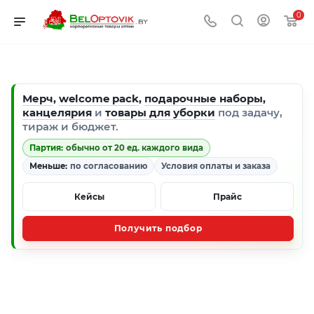
0
Мерч
,
welcome pack
,
подарочные наборы
,
канцелярия
и
товары для уборки
под задачу,
тираж и бюджет.
Партия:
обычно от 20 ед. каждого вида
Меньше:
по согласованию
Условия оплаты и заказа
Кейсы
Прайс
Получить подбор