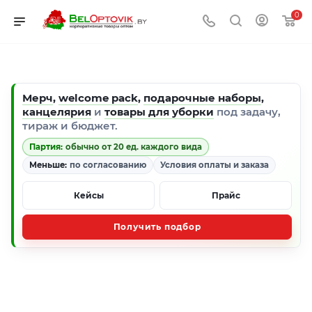
0
Мерч
,
welcome pack
,
подарочные наборы
,
канцелярия
и
товары для уборки
под задачу,
тираж и бюджет.
Партия:
обычно от 20 ед. каждого вида
Меньше:
по согласованию
Условия оплаты и заказа
Кейсы
Прайс
Получить подбор