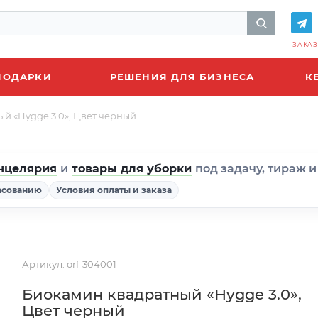
ЗАКАЗ
ПОДАРКИ
РЕШЕНИЯ ДЛЯ БИЗНЕСА
К
й «Hygge 3.0», Цвет черный
нцелярия
и
товары для уборки
под задачу, тираж 
асованию
Условия оплаты и заказа
Артикул:
orf-304001
Биокамин квадратный «Hygge 3.0»,
Цвет черный