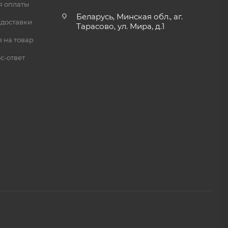
я оплаты
Беларусь, Минская обл., аг.
 доставки
Тарасово, ул. Мира, д.1
 на товар
с-ответ