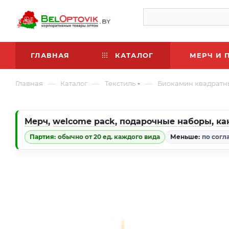
ГЛАВНАЯ
КАТАЛОГ
МЕРЧ И 
—
—
—
Главная
Каталог
Текстиль
Биокамин квадратны
Мерч
,
welcome pack
,
подарочные наборы
,
ка
Партия:
обычно от 20 ед. каждого вида
Меньше:
по согл