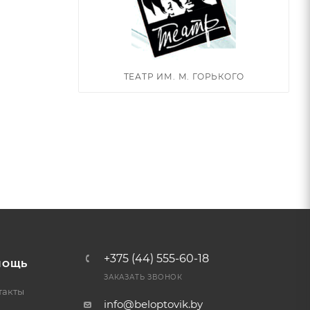
ТЕАТР ИМ. М. ГОРЬКОГО
+375 (44) 555-60-18
МОЩЬ
ЗАКАЗАТЬ ЗВОНОК
такты
info@beloptovik.by