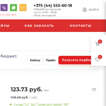
+375 (44) 555-60-18
Обработка заказов
ВОЙТИ
пн-пт: 9:00 - 18:00
АТЬ ЗВОНОК
сб-вс: выходной
ЕЙСЫ
КАК ЗАКАЗАТЬ
КОНТАКТЫ
0
и бюджет.
0
Получить подбор
Кейсы
Прайс
123.73
руб.
Опт
148.48 руб.
с НДС
Склад ("LC" (до 7 дней доставка)): 1187