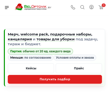
0
Мерч
,
welcome pack
,
подарочные наборы
,
канцелярия
и
товары для уборки
под задачу,
тираж и бюджет.
Партия:
обычно от 20 ед. каждого вида
Меньше:
по согласованию
Условия оплаты и заказа
Кейсы
Прайс
Получить подбор