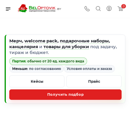
0
Мерч
,
welcome pack
,
подарочные наборы
,
канцелярия
и
товары для уборки
под задачу,
тираж и бюджет.
Партия:
обычно от 20 ед. каждого вида
Меньше:
по согласованию
Условия оплаты и заказа
Кейсы
Прайс
Получить подбор